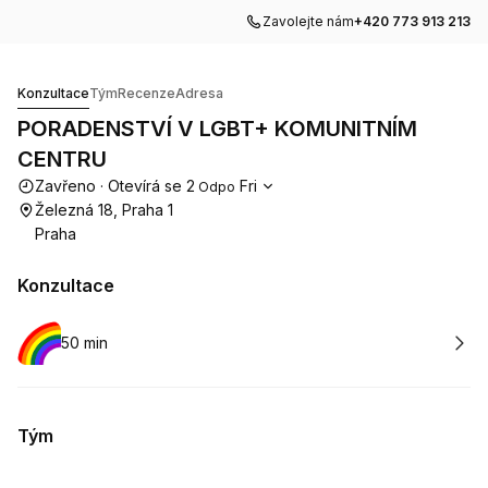
Zavolejte nám
+420 773 913 213
PORADENSTVÍ V LGBT+ KOMUNITNÍM CENTRU
Konzultace
Tým
Recenze
Adresa
PORADENSTVÍ V LGBT+ KOMUNITNÍM
CENTRU
Otevírací doba
Zavřeno
·
Otevírá se
2
Fri
Odpo
Železná 18, Praha 1
Praha
Konzultace
Rezervovat
50 min
Tým