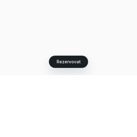
Rezervovat
Let's grow together
Get more customers 24/7 with your free
branded Booking Page.
Email